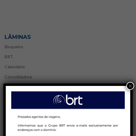
LÂMINAS
Bloqueios
BRT
Calendário
Consolidadora
×
Cruzeiros
Hotelaria
Internacional
Nacional
Peru Week