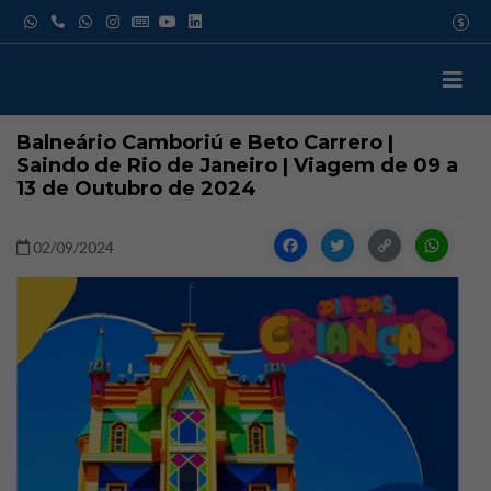
Pular
USD
para
EUR
o
GBP
IATA
conteúdo
Balneário Camboriú e Beto Carrero |
Saindo de Rio de Janeiro | Viagem de 09 a
13 de Outubro de 2024
Facebook
Twitter
Copy
W
02/09/2024
Link