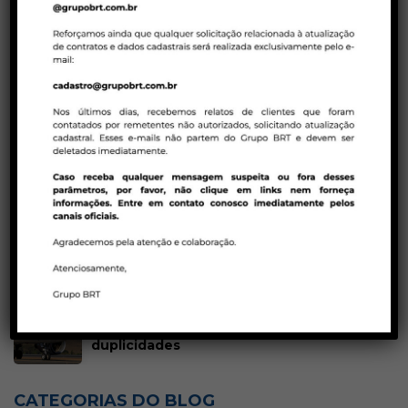
Réveillon
Terrestre
Treinamento
POSTS MAIS LIDOS
25/08/2023 | AGENTES DE VIAGENS
Blá, blá, blá! Agente de Viagens | Gatilhos
mentais e técnicas de persuasão na
venda de pacotes de viagens!
23/01/2023 | COMPANHIAS AÉREAS
Tarifas promocionais em executiva – Air
Canada
23/01/2023 | BRT CONSOLIDADORA
Política de ADMs Latam para reservas em
duplicidades
CATEGORIAS DO BLOG