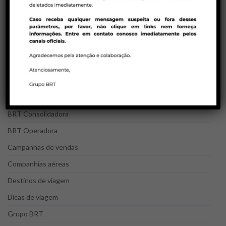
23/01/2023 | BRT CONSOLIDADORA
Política de ADMs Latam para reservas em
duplicidades
CATEGORIAS DO BLOG
Agentes de viagens
Bloqueios Egito
BRT Consolidadora
BRT Operadora
Campanhas de vendas
Companhias aéreas
Destinos de viagem
Dicas de viagem
Grupo BRT