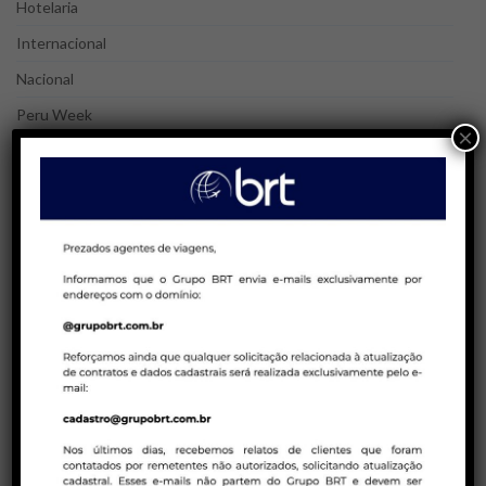
Hotelaria
Internacional
Nacional
Peru Week
×
Réveillon
Terrestre
Treinamento
POSTS MAIS LIDOS
25/08/2023 | AGENTES DE VIAGENS
Blá, blá, blá! Agente de Viagens | Gatilhos
mentais e técnicas de persuasão na
venda de pacotes de viagens!
23/01/2023 | COMPANHIAS AÉREAS
Tarifas promocionais em executiva – Air
Canada