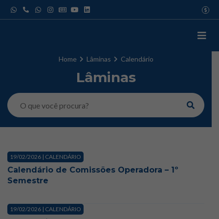
Pular
USD
para
EUR
o
GBP
IATA
conteúdo
Home
Lâminas
Calendário
Lâminas
19/02/2026 | CALENDÁRIO
Calendário de Comissões Operadora – 1º
Semestre
19/02/2026 | CALENDÁRIO