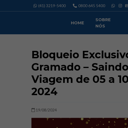
Pular
(41) 3219-5400
0800 645 5400
para
o
SOBRE
conteúdo
HOME
NÓS
Bloqueio Exclusiv
Gramado – Saindo 
Viagem de 05 a 1
2024
19/08/2024