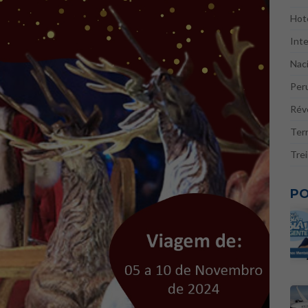
Hote
Inte
Naci
Per
Réve
Ter
Tre
PO