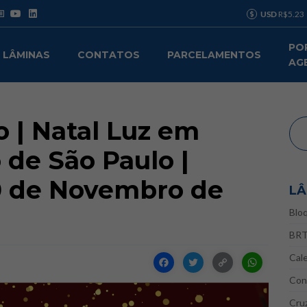
USD
R$5.23
PO
LÂMINAS
CONTATOS
PARCELAMENTOS
AG
o | Natal Luz em
de São Paulo |
0 de Novembro de
LÂ
Blo
BR
Cal
Facebook
Twitter
Copy
Wha
Con
Link
Cru