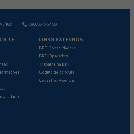
9-5400
0800 645 5400
 SITE
LINKS EXTERNOS
BRT Consolidadora
BRT Operadora
ntes
Trabalhe na BRT
nformações
Código de conduta
Cadastrar Agência
tos
privacidade