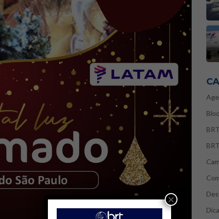
CA
Age
Bloq
BRT
BRT
Cam
Com
Des
×
Dic