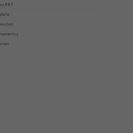
po BRT
laria
moções
inamentos
riais