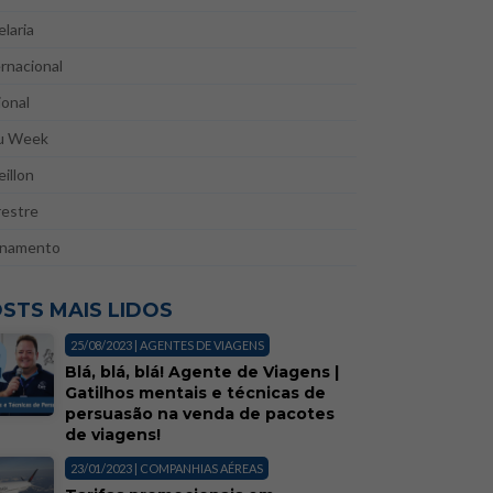
laria
rnacional
onal
u Week
illon
restre
inamento
STS MAIS LIDOS
25/08/2023 | AGENTES DE VIAGENS
Blá, blá, blá! Agente de Viagens |
Gatilhos mentais e técnicas de
persuasão na venda de pacotes
de viagens!
23/01/2023 | COMPANHIAS AÉREAS