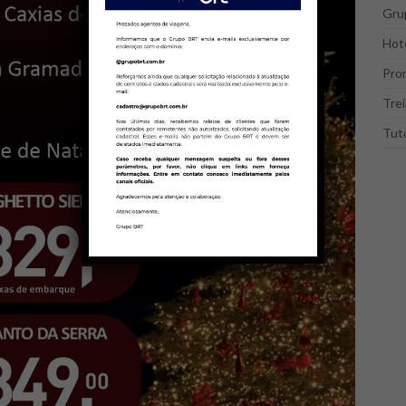
Gru
Hote
Pro
Tre
Tuto