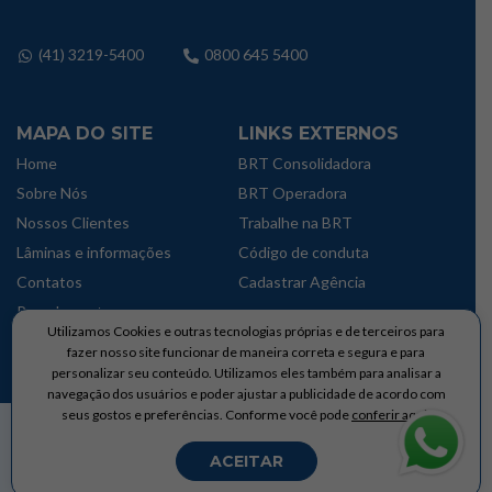
(41) 3219-5400
0800 645 5400
MAPA DO SITE
LINKS EXTERNOS
Home
BRT Consolidadora
Sobre Nós
BRT Operadora
Nossos Clientes
Trabalhe na BRT
Lâminas e informações
Código de conduta
Contatos
Cadastrar Agência
Parcelamentos
Utilizamos Cookies e outras tecnologias próprias e de terceiros para
Política de privacidade
fazer nosso site funcionar de maneira correta e segura e para
personalizar seu conteúdo. Utilizamos eles também para analisar a
navegação dos usuários e poder ajustar a publicidade de acordo com
seus gostos e preferências. Conforme você pode
conferir aqui.
Brementur Agencia de Turismo Ltda © Copyright 2024 – Todos os direitos
Reservados
ACEITAR
Desenvolvido por
JuCamillo Web Co.