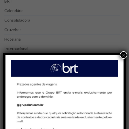
BRT
Calendário
Consolidadora
Cruzeiros
Hotelaria
Internacional
×
Nacional
Peru Week
Réveillon
Terrestre
Treinamento
POSTS MAIS LIDOS
25/08/2023 | AGENTES DE VIAGENS
Blá, blá, blá! Agente de Viagens | Gatilhos