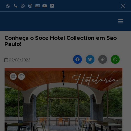
Pular
USD
para
EUR
o
GBP
IATA
conteúdo
Conheça o Sooz Hotel Collection em São
Paulo!
Facebook
Twitter
Copy
W
02/08/2023
Link