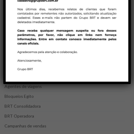
mentais e técnicas de persuasão na
venda de pacotes de viagens!
23/01/2023 | COMPANHIAS AÉREAS
Tarifas promocionais em executiva – Air
Canada
23/01/2023 | BRT CONSOLIDADORA
Política de ADMs Latam para reservas em
duplicidades
CATEGORIAS DO BLOG
Agentes de viagens
Bloqueios Egito
BRT Consolidadora
BRT Operadora
Campanhas de vendas