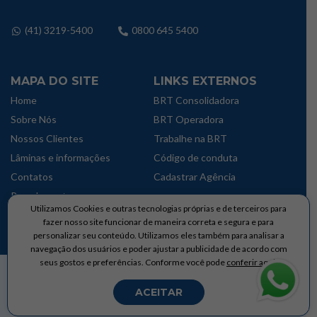
(41) 3219-5400
0800 645 5400
MAPA DO SITE
LINKS EXTERNOS
Home
BRT Consolidadora
Sobre Nós
BRT Operadora
Nossos Clientes
Trabalhe na BRT
Lâminas e informações
Código de conduta
Contatos
Cadastrar Agência
Parcelamentos
Utilizamos Cookies e outras tecnologias próprias e de terceiros para
Política de privacidade
fazer nosso site funcionar de maneira correta e segura e para
personalizar seu conteúdo. Utilizamos eles também para analisar a
navegação dos usuários e poder ajustar a publicidade de acordo com
seus gostos e preferências. Conforme você pode
conferir aqui.
Brementur Agencia de Turismo Ltda © Copyright 2024 – Todos os direitos
Reservados
ACEITAR
Desenvolvido por
JuCamillo Web Co.