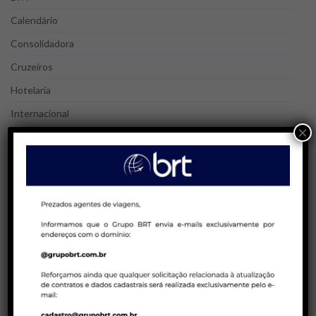
Calendário
Consolidadora
Cruzeiros
Hotelaria
Internacional
×
Nacional
Peru Week
Réveillon
Terrestre
Treinamento
POSTS MAIS LIDOS
25/08/2023 | AGENTES DE VIAGENS
Blá, blá, blá! Agente de Viagens | Gatilhos