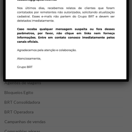
mentais e técnicas de persuasão na
venda de pacotes de viagens!
23/01/2023 | COMPANHIAS AÉREAS
Tarifas promocionais em executiva – Air
Canada
23/01/2023 | BRT CONSOLIDADORA
Política de ADMs Latam para reservas em
duplicidades
CATEGORIAS DO BLOG
Agentes de viagens
Bloqueios Egito
BRT Consolidadora
BRT Operadora
Campanhas de vendas
Companhias aéreas