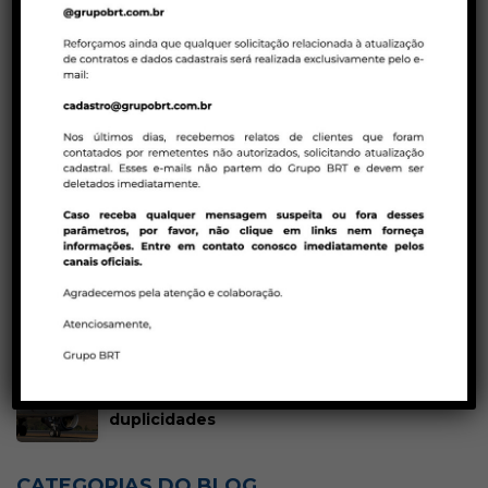
Réveillon
Terrestre
Treinamento
POSTS MAIS LIDOS
25/08/2023 | AGENTES DE VIAGENS
Blá, blá, blá! Agente de Viagens | Gatilhos
mentais e técnicas de persuasão na
venda de pacotes de viagens!
23/01/2023 | COMPANHIAS AÉREAS
Tarifas promocionais em executiva – Air
Canada
23/01/2023 | BRT CONSOLIDADORA
Política de ADMs Latam para reservas em
duplicidades
CATEGORIAS DO BLOG