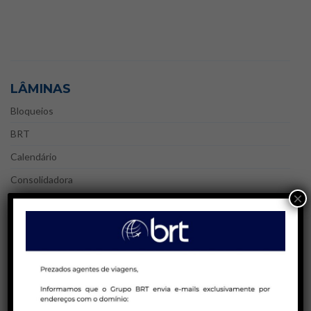
LÂMINAS
Bloqueios
BRT
Calendário
Consolidadora
×
Cruzeiros
Hotelaria
Internacional
Nacional
Peru Week