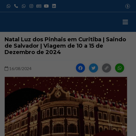
Pular
USD
para
EUR
o
GBP
IATA
conteúdo
Natal Luz dos Pinhais em Curitiba | Saindo
de Salvador | Viagem de 10 a 15 de
Dezembro de 2024
Facebook
Twitter
Copy
W
16/08/2024
Link