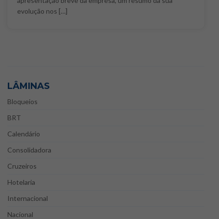
apresentação breve da empresa, um resumo da sua
evolução nos […]
LÂMINAS
Bloqueios
BRT
Calendário
Consolidadora
Cruzeiros
Hotelaria
Internacional
Nacional