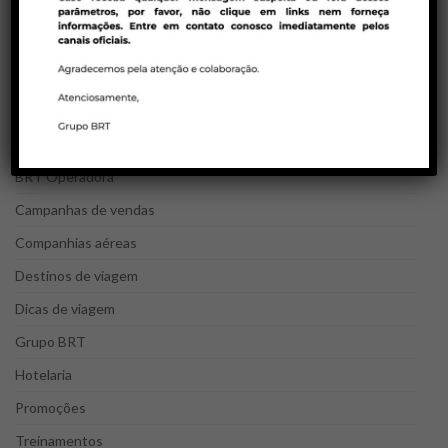
CATEGORIAS DO BLOG
Agentes de viagens
Bloqueios Egito
BRT Consolidadora
BRT Operadora
Campanhas de vendas
Companhias aéreas
Destinos de viagem
Dicas de viagem
Grupo BRT
Hotelaria
Promoções
Treinamentos