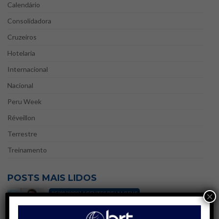
Calendário
Consolidadora
Cruzeiros
Hotelaria
Internacional
Nacional
Peru Week
Réveillon
Terrestre
Treinamento
POSTS MAIS LIDOS
25/08/2023 | AGENTES DE VIAGENS
×
Blá, blá, blá! Agente de Viagens | Gatilhos
mentais e técnicas de persuasão na