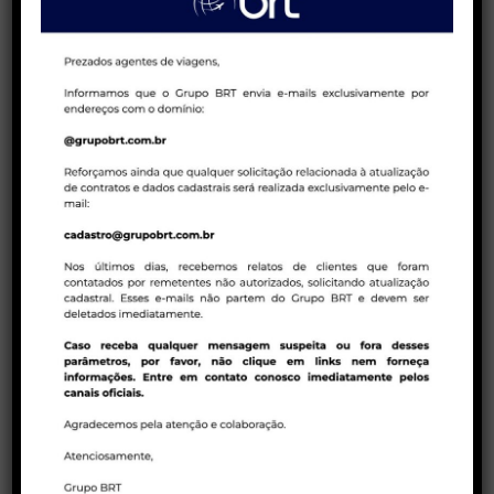
venda de pacotes de viagens!
23/01/2023 | COMPANHIAS AÉREAS
Tarifas promocionais em executiva – Air
Canada
23/01/2023 | BRT CONSOLIDADORA
Política de ADMs Latam para reservas em
duplicidades
CATEGORIAS DO BLOG
Agentes de viagens
Bloqueios Egito
BRT Consolidadora
BRT Operadora
Campanhas de vendas
Companhias aéreas