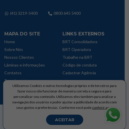
(41) 3219-5400
0800 645 5400
MAPA DO SITE
LINKS EXTERNOS
Home
BRT Consolidadora
Sobre Nós
BRT Operadora
Nossos Clientes
Trabalhe na BRT
Lâminas e informações
Código de conduta
Contatos
Cadastrar Agência
Parcelamentos
Utilizamos Cookies e outras tecnologias próprias e de terceiros para
Política de privacidade
fazer nosso site funcionar de maneira correta e segura e para
personalizar seu conteúdo. Utilizamos eles também para analisar a
navegação dos usuários e poder ajustar a publicidade de acordo com
seus gostos e preferências. Conforme você pode
conferir aqui.
Brementur Agencia de Turismo Ltda © Copyright 2024 – Todos os direitos
Reservados
ACEITAR
Desenvolvido por
JuCamillo Web Co.