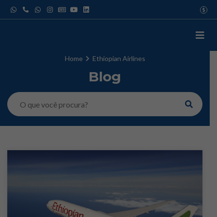
Pular
USD
para
EUR
o
GBP
IATA
conteúdo
Home
Ethiopian Airlines
Blog