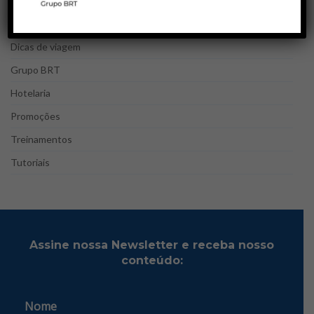
Companhias aéreas
Destinos de viagem
Dicas de viagem
Grupo BRT
Hotelaria
Promoções
Treinamentos
Tutoriais
Assine nossa Newsletter e receba nosso
conteúdo:
Nome