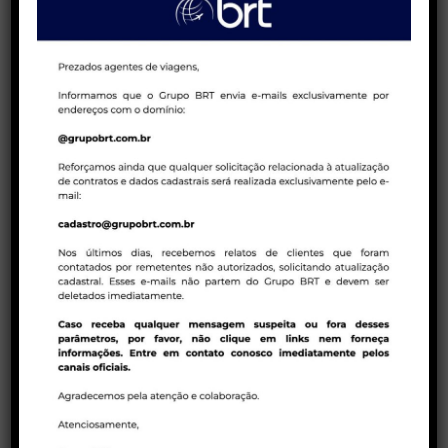
mentais e técnicas de persuasão na
venda de pacotes de viagens!
23/01/2023 | COMPANHIAS AÉREAS
Tarifas promocionais em executiva – Air
Canada
23/01/2023 | BRT CONSOLIDADORA
Política de ADMs Latam para reservas em
duplicidades
CATEGORIAS DO BLOG
Agentes de viagens
Bloqueios Egito
BRT Consolidadora
BRT Operadora
Campanhas de vendas