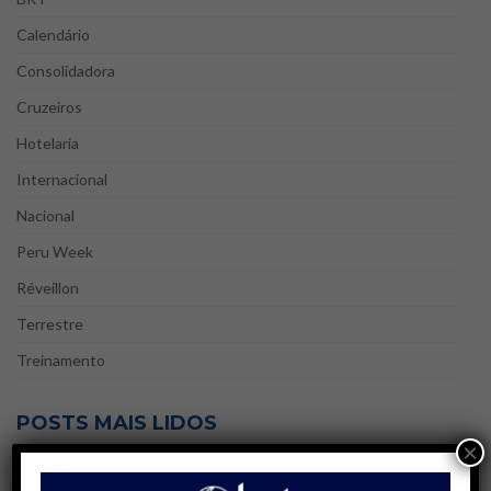
Calendário
Consolidadora
Cruzeiros
Hotelaria
Internacional
Nacional
Peru Week
Réveillon
Terrestre
Treinamento
POSTS MAIS LIDOS
×
25/08/2023 | AGENTES DE VIAGENS
Blá, blá, blá! Agente de Viagens | Gatilhos