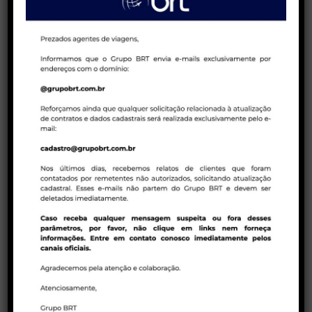
venda de pacotes de viagens!
23/01/2023 | COMPANHIAS AÉREAS
Tarifas promocionais em executiva – Air
Canada
23/01/2023 | BRT CONSOLIDADORA
Política de ADMs Latam para reservas em
duplicidades
CATEGORIAS DO BLOG
Agentes de viagens
Bloqueios Egito
BRT Consolidadora
BRT Operadora
Campanhas de vendas
Companhias aéreas