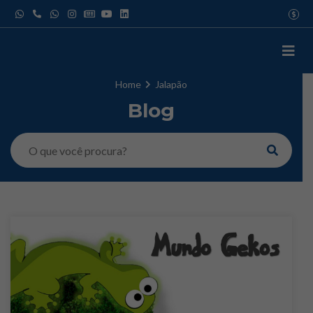
Pular
USD
para
EUR
o
GBP
IATA
conteúdo
Home
Jalapão
Blog