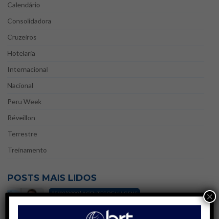
Calendário
Consolidadora
Cruzeiros
Hotelaria
Internacional
Nacional
Peru Week
Réveillon
Terrestre
Treinamento
POSTS MAIS LIDOS
25/08/2023 | AGENTES DE VIAGENS
×
Blá, blá, blá! Agente de Viagens | Gatilhos
mentais e técnicas de persuasão na