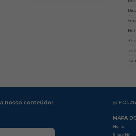
Des
Dic
Gru
Hote
Pro
Tre
Tuto
ba nosso conteúdo:
(41) 321
MAPA DO
Home
Sobre Nós