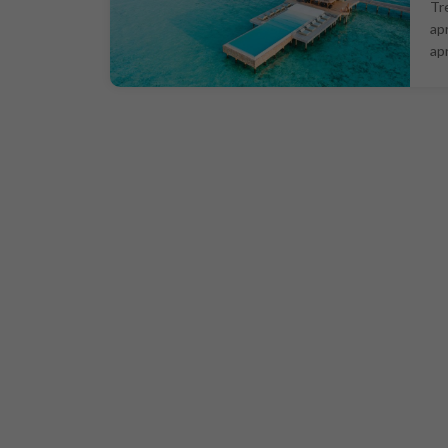
Tr
ap
ap