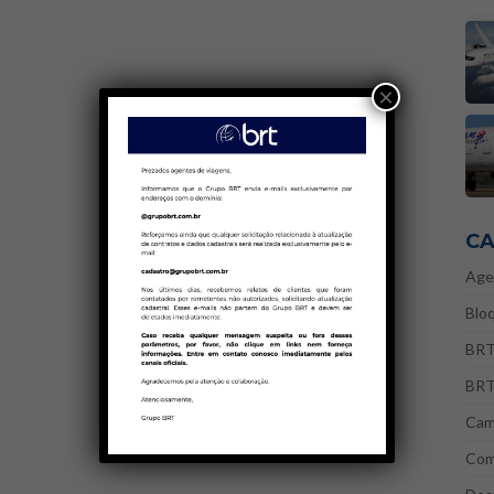
×
CA
Age
Bloq
BRT
BRT
Cam
Com