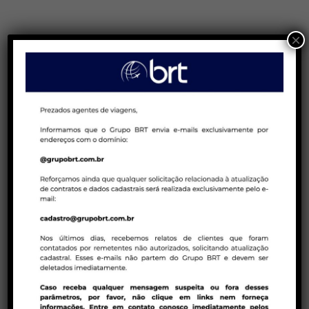
×
LÂMINAS
Bloqueios
BRT
Calendário
Consolidadora
Cruzeiros
Hotelaria
Internacional
Nacional
Peru Week
Réveillon