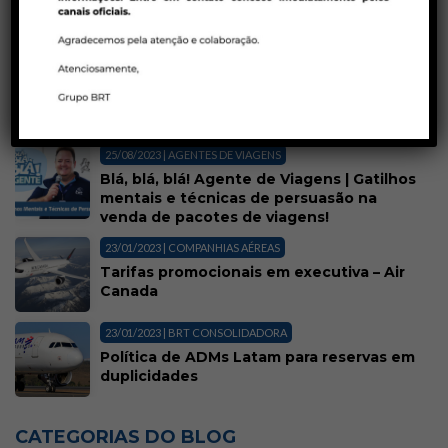
Terrestre
Treinamento
POSTS MAIS LIDOS
25/08/2023 | AGENTES DE VIAGENS
Blá, blá, blá! Agente de Viagens | Gatilhos
mentais e técnicas de persuasão na
venda de pacotes de viagens!
23/01/2023 | COMPANHIAS AÉREAS
Tarifas promocionais em executiva – Air
Canada
23/01/2023 | BRT CONSOLIDADORA
Política de ADMs Latam para reservas em
duplicidades
CATEGORIAS DO BLOG