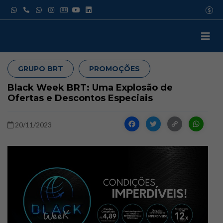
Pular
USD
para
EUR
o
GBP
IATA
conteúdo
GRUPO BRT
PROMOÇÕES
Black Week BRT: Uma Explosão de
Ofertas e Descontos Especiais
Facebook
Twitter
Copy
W
20/11/2023
Link