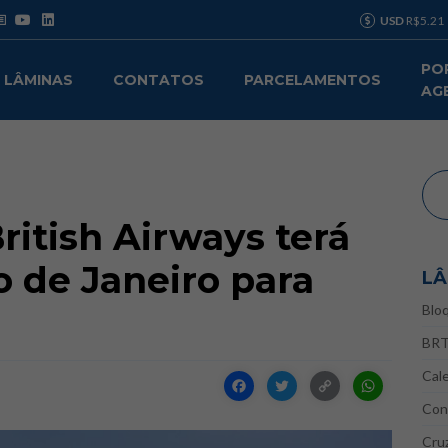
USD
R$5.21
PO
LÂMINAS
CONTATOS
PARCELAMENTOS
AG
ritish Airways terá
o de Janeiro para
LÂ
Blo
BR
Cal
Facebook
Twitter
Copy
Wha
Con
Link
Cru