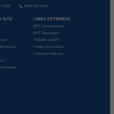
9-5400
0800 645 5400
 SITE
LINKS EXTERNOS
BRT Consolidadora
BRT Operadora
ntes
Trabalhe na BRT
nformações
Código de conduta
Cadastrar Agência
tos
privacidade