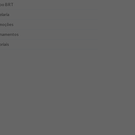
po BRT
laria
moções
inamentos
riais