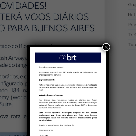
Gru
Hote
Pro
Tre
Tuto
×