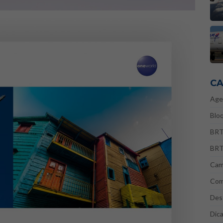
CA
Age
Bloq
BRT
BRT
Cam
Com
Des
Dic