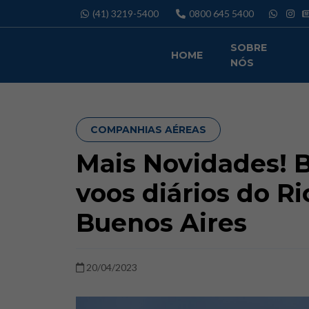
Pular
(41) 3219-5400
0800 645 5400
para
o
SOBRE
conteúdo
HOME
NÓS
COMPANHIAS AÉREAS
Mais Novidades! B
voos diários do Ri
Buenos Aires
20/04/2023