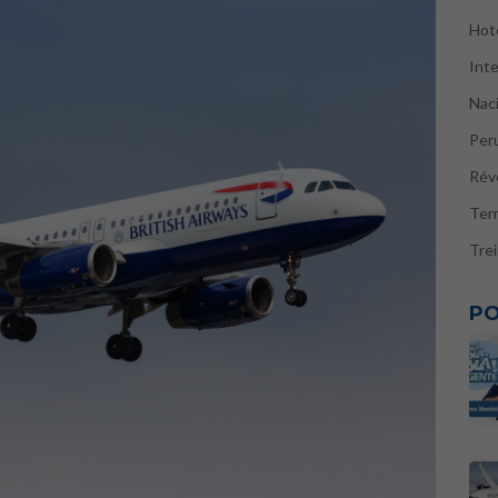
Hote
Inte
Naci
Per
Réve
Ter
Tre
PO