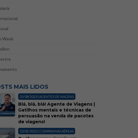
laria
rnacional
onal
u Week
illon
restre
inamento
STS MAIS LIDOS
25/08/2023 | AGENTES DE VIAGENS
Blá, blá, blá! Agente de Viagens |
Gatilhos mentais e técnicas de
persuasão na venda de pacotes
de viagens!
23/01/2023 | COMPANHIAS AÉREAS