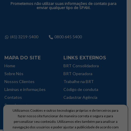
Prometemos não utilizar suas informações de contato para
enviar qualquer tipo de SPAM.
(41) 3219-5400
0800 645 5400
MAPA DO SITE
LINKS EXTERNOS
Home
BRT Consolidadora
Sobre Nós
BRT Operadora
Nossos Clientes
Trabalhe na BRT
Lâminas e informações
Código de conduta
Contatos
Cadastrar Agência
Parcelamentos
Utilizamos Cookies e outras tecnologias próprias e de terceiros para
Política de privacidade
fazer nosso site funcionar de maneira correta e segura e para
personalizar seu conteúdo. Utilizamos eles também para analisar a
navegação dos usuários e poder ajustar a publicidade de acordo com