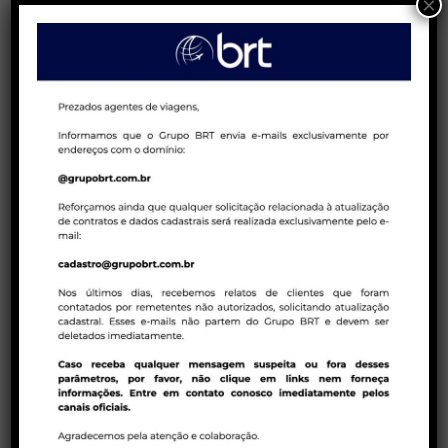
×
LÂMINAS
Bloqueios
BRT
Calendário
Consolidadora
Cruzeiros
Hotelaria
Internacional
Nacional
Peru Week
Réveillon
Terrestre
Treinamento