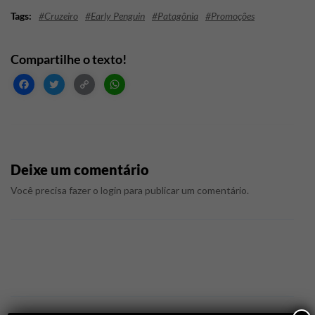
#Cruzeiro
#Early Penguin
#Patagônia
#Promoções
Facebook
Twitter
Copy
WhatsApp
Link
Deixe um comentário
Você precisa fazer o
login
para publicar um comentário.