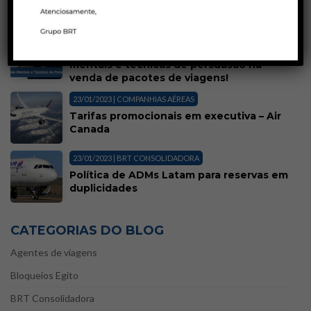
POSTS MAIS LIDOS
25/08/2023 | AGENTES DE VIAGENS
Blá, blá, blá! Agente de Viagens | Gatilhos
mentais e técnicas de persuasão na
venda de pacotes de viagens!
23/01/2023 | COMPANHIAS AÉREAS
Tarifas promocionais em executiva – Air
Canada
23/01/2023 | BRT CONSOLIDADORA
Política de ADMs Latam para reservas em
duplicidades
CATEGORIAS DO BLOG
Agentes de viagens
Bloqueios Egito
BRT Consolidadora