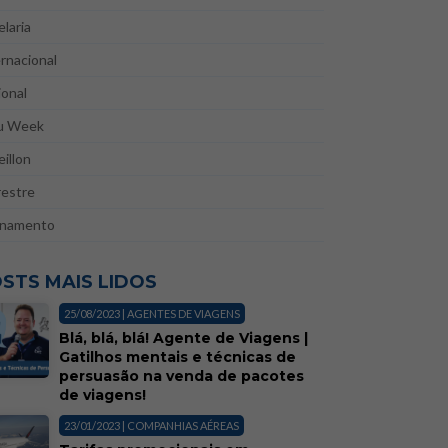
laria
rnacional
onal
u Week
illon
restre
inamento
STS MAIS LIDOS
25/08/2023 | AGENTES DE VIAGENS
Blá, blá, blá! Agente de Viagens |
Gatilhos mentais e técnicas de
persuasão na venda de pacotes
de viagens!
23/01/2023 | COMPANHIAS AÉREAS