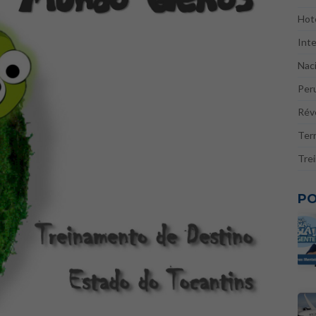
Hote
Inte
Naci
Per
Réve
Ter
Tre
PO