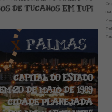
Gru
Hote
Pro
Tre
Tuto