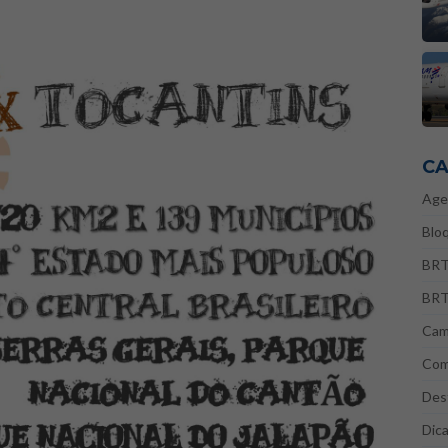
CA
Age
Bloq
BRT
BRT
Cam
Com
Des
Dic