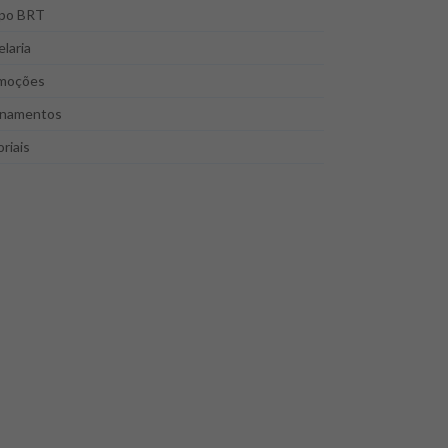
po BRT
laria
moções
inamentos
riais